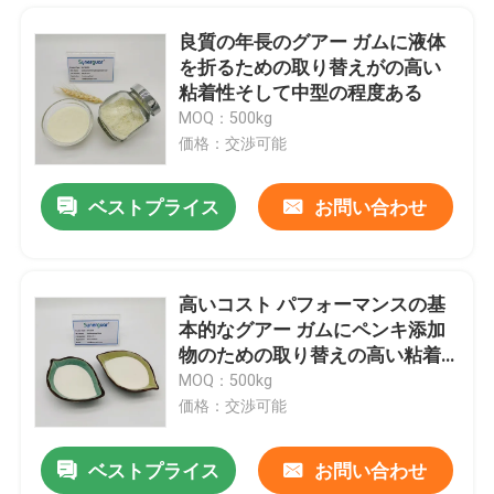
良質の年長のグアー ガムに液体
を折るための取り替えがの高い
粘着性そして中型の程度ある
MOQ：500kg
価格：交渉可能
ベストプライス
お問い合わせ
高いコスト パフォーマンスの基
本的なグアー ガムにペンキ添加
家
物のための取り替えの高い粘着
性そして高度がある
MOQ：500kg
価格：交渉可能
製品
ベストプライス
お問い合わせ
高い粘着性の中型の取り替えのグアー ガムのゲル化剤のシャワーのゲルの濃厚剤
ビデオ