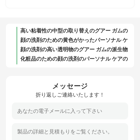
顔の洗剤のための黄色がかったパーソナル ケアのゴムの年長の化粧品のゲル化剤に白い
顔の洗剤の高い透明物のグアー ガムの派生物の優秀なレオロジーの修正
わたしたち に つい て
化粧品のための顔の洗剤のパーソナル ケアのゴムの透明で優秀で自然なゲル化剤
皮のための優秀な中型の粘着性のゲル化剤の化粧品のシャワーのゲルのグアー ガム
工場見学
高い透明物のパーソナル ケアのゴムのシャワーのゲルの中型の粘着性の自然なゲル化剤
シャワーのゲルの化粧品の中型の透明物のゲル化剤の寒天の年長のグアー ガム
品質管理
中型の透明物のパーソナル ケアのゴム手の洗浄年長の変更されたグアー
手の洗浄スキン ケアの中型の粘着性の高い透明物のグアー ガムはDerivatized
お問い合わせ
高い取り替えのパーソナル ケアは自己水和手の洗浄グアーの皮に非ゴムを塗る
メッセージ
高い透明物の皮の中型の粘着性の化粧品のための優秀なグアー ガムの利点
折り返しご連絡いたします！
ニュース
シェービングクリームのパーソナル ケアのゴムの中型の粘着性の優秀なグアーの化粧品
年長のシェービングクリームのカルボキシメチル ヒドロキシプロピルグアーの化粧品の中型の透明物
ヒドロキシプロピル極度の高い粘着性のパーソナル ケアのゴムの年長の非自己の水和のグアー
事例
中型の粘着性の優秀なヒドロキシプロピルグアーの洗浄力がある派生物の高い透明物
優秀な洗浄力があるパーソナル ケアのゴムの最高透明物39421 75 5
見積もりをリクエストしてください