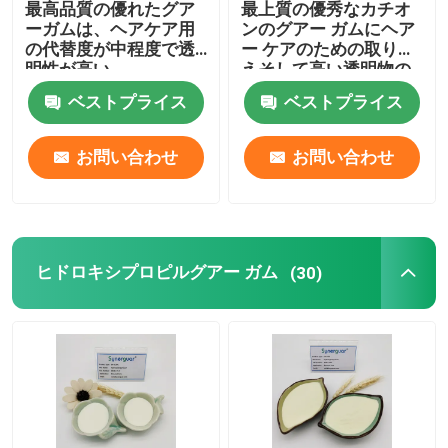
最高品質の優れたグア
最上質の優秀なカチオ
ーガムは、ヘアケア用
ンのグアー ガムにヘア
製紙の添加物
の代替度が中程度で透
ー ケアのための取り替
明性が高い
えそして高い透明物の
高度がある
ベストプライス
ベストプライス
ペンキ添加物
お問い合わせ
お問い合わせ
グアー ガムののり
グアー ガムの粘着物
ヒドロキシプロピルグアー ガム
(30)
代理店の群生てい
織物印刷のゴム