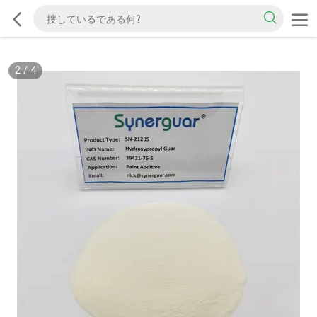
2
/
4