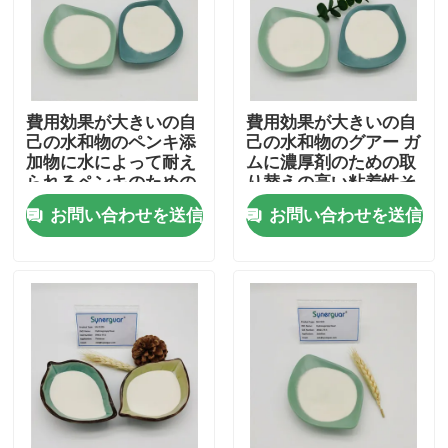
わたしたち に つい て
工場見学
費用効果が大きいの自
費用効果が大きいの自
己の水和物のペンキ添
己の水和物のグアー ガ
加物に水によって耐え
ムに濃厚剤のための取
られるペンキのための
り替えの高い粘着性そ
品質管理
取り替えの高い粘着性
して高度がある
お問い合わせを送信
お問い合わせを送信
そして高度がある
お問い合わせ
ニュース
事例
見積もりをリクエストしてください