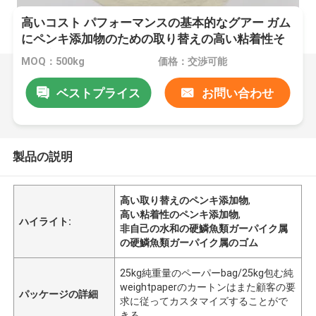
高いコスト パフォーマンスの基本的なグアー ガム
にペンキ添加物のための取り替えの高い粘着性そ
して高度がある
MOQ：500kg
価格：交渉可能
ベストプライス
お問い合わせ
製品の説明
高い取り替えのペンキ添加物
,
高い粘着性のペンキ添加物
,
ハイライト:
非自己の水和の硬鱗魚類ガーパイク属
の硬鱗魚類ガーパイク属のゴム
25kg純重量のペーパーbag/25kg包む純
weightpaperのカートンはまた顧客の要
パッケージの詳細
求に従ってカスタマイズすることがで
きる