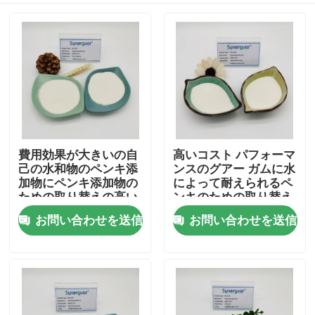
費用効果が大きいの自
高いコスト パフォーマ
己の水和物のペンキ添
ンスのグアー ガムに水
加物にペンキ添加物の
によって耐えられるペ
ための取り替えの高い
ンキのための取り替え
粘着性そして高度があ
の高い粘着性そして高
お問い合わせを送信
お問い合わせを送信
家
る
度がある
製品
ビデオ